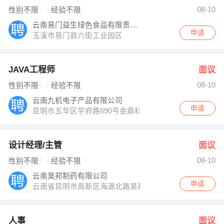
08-10
性别不限
经验不限
云南易门益生绿色食品有限责任公司
申请
玉溪市易门县六街工业园区
JAVA工程师
面议
08-10
性别不限
经验不限
云南九机电子产品有限公司
申请
昆明市五华区学府路690号金鼎科技园三号标准厂房五楼5
设计经理/主管
面议
08-10
性别不限
经验不限
云南昊邦制药有限公司
申请
云南省昆明市高新区海源北路昊邦大厦
人事
面议