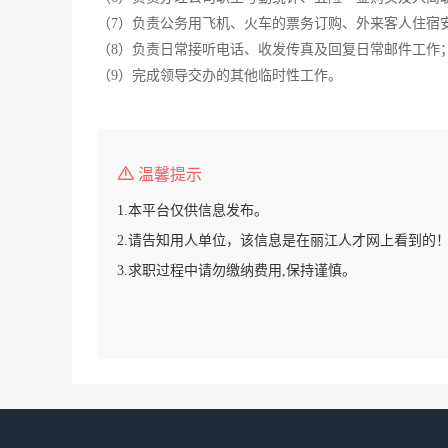
（7）负责公务用飞机、火车的票务订购、外来客人住宿
（8）负责日常接听电话、收发传真及回复日常邮件工作
（9）完成领导交办的其他临时性工作。
温馨提示
1.本平台仅供信息发布。
2.请告知用人单位，该信息是在丽江人才网上看到的
3.求职过程中请勿缴纳费用,保持谨慎。